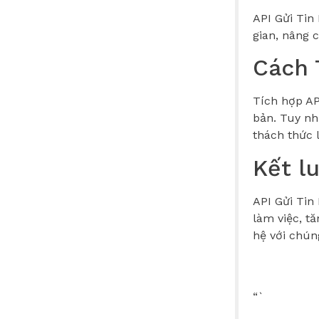
API Gửi Tin
gian, nâng 
Cách 
Tích hợp AP
bản. Tuy nhi
thách thức 
Kết l
API Gửi Tin
làm việc, t
hệ với chún
“`