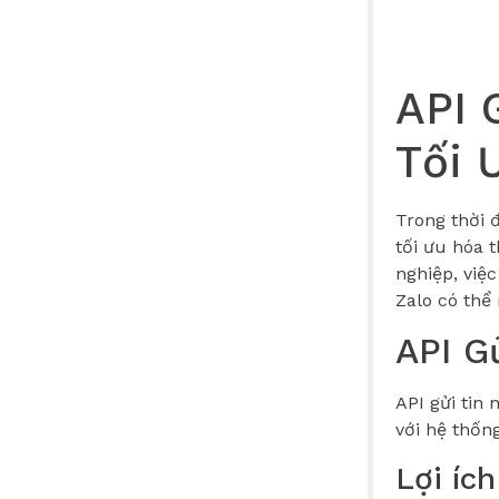
API 
Tối 
Trong thời đ
tối ưu hóa t
nghiệp, việ
Zalo có thể
API Gử
API gửi tin
với hệ thốn
Lợi íc