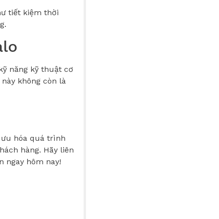
ư tiết kiệm thời
g.
alo
kỹ năng kỹ thuật cơ
c này không còn là
 ưu hóa quá trình
hách hàng. Hãy liên
ạn ngay hôm nay!