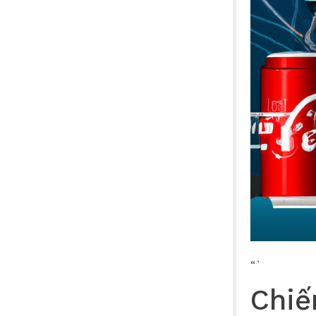
“`
Chiế