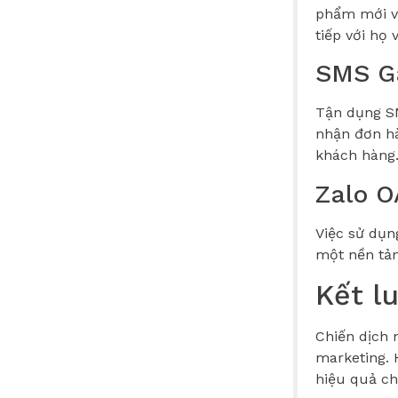
phẩm mới và
tiếp với họ 
SMS G
Tận dụng SM
nhận đơn hà
khách hàng
Zalo O
Việc sử dụn
một nền tản
Kết l
Chiến dịch 
marketing. 
hiệu quả ch