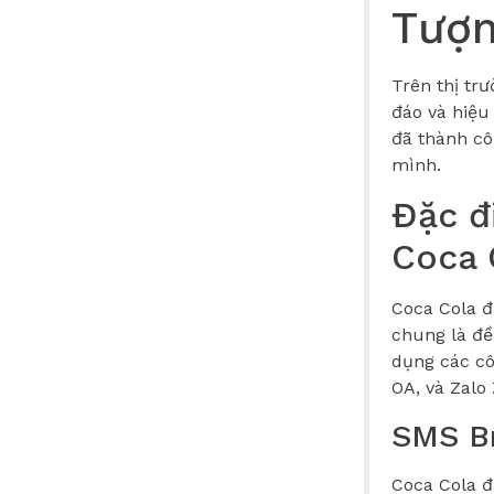
Tượn
Trên thị tr
đáo và hiệu
đã thành cô
mình.
Đặc đ
Coca 
Coca Cola đ
chung là đề
dụng các c
OA, và Zalo
SMS B
Coca Cola đ