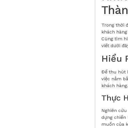
Thàn
Trong thời 
khách hàng 
Cùng tìm hi
viết dưới đâ
Hiểu 
Để thu hút 
việc nắm bắ
khách hàng
Thực H
Nghiên cứu 
dựng chiến 
muốn của kh