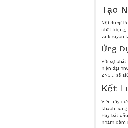
Tạo N
Nội dung là
chất lượng,
và khuyến k
Ứng Dụ
Với sự phát
hiện đại nh
ZNS… sẽ giú
Kết L
Việc xây dự
khách hàng 
Hãy bắt đầu
nhằm đảm bả