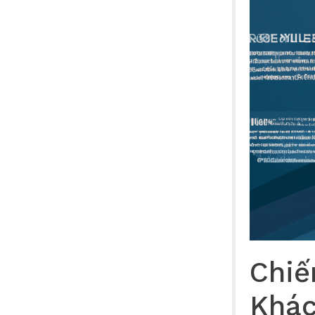
Chiế
Khác