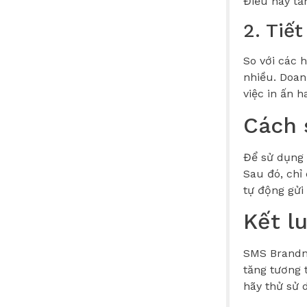
Điều này tă
2. Tiết
So với các 
nhiều. Doan
việc in ấn h
Cách 
Để sử dụng 
Sau đó, chỉ
tự động gửi
Kết l
SMS Brandna
tăng tương 
hãy thử sử