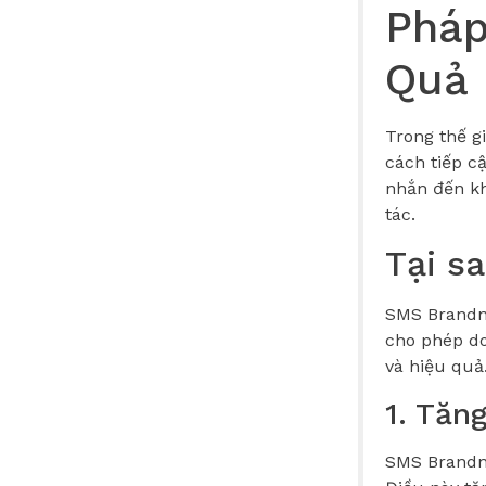
Pháp
Quả
Trong thế g
cách tiếp c
nhắn đến kh
tác.
Tại s
SMS Brandn
cho phép do
và hiệu quả
1. Tăn
SMS Brandna