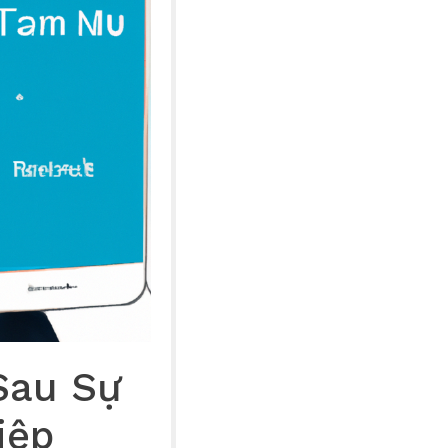
Sau Sự
iệp