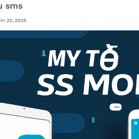
ụ sms
ín 22, 2025