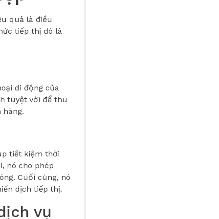
ệu quả là điều
c tiếp thị đó là
hoại di động của
h tuyệt vời để thu
 hàng.
p tiết kiệm thời
ai, nó cho phép
óng. Cuối cùng, nó
ến dịch tiếp thị.
dịch vụ