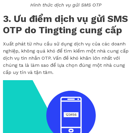
Hình thức dịch vụ gửi SMS OTP
3. Ưu điểm dịch vụ gửi SMS
OTP do Tingting cung cấp
Xuất phát từ nhu cầu sử dụng dịch vụ của các doanh
nghiệp, không quá khó để tìm kiếm một nhà cung cấp
dịch vụ tin nhắn OTP. Vấn đề khó khăn lớn nhất với
chúng ta là làm sao để lựa chọn đúng một nhà cung
cấp uy tín và tận tâm.