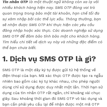
Tin nhắn OTP
là một thuật ngữ không còn xa lạ với
nhiều khách hàng hiện nay. SMS OTP đóng vai trò
quan trọng trong bảo mật tài khoản, hạn chế tối đa
sự xâm nhập bởi các thế lực xấu. Thông thường, bạn
sẽ nhận được SMS OTP khi thực hiện các yêu cầu
đăng nhập hoặc xác thực. Các doanh nghiệp sử dụng
SMS OTP để đảm bảo tính bảo mật cho khách hàng.
Tìm hiểu chi tiết về dịch vụ này và những đặc điểm có
thể bạn chưa biết.
1. Dịch vụ SMS OTP là gì?
SMS OTP là một dãy ký tự được gửi từ hệ thống về
điện thoại của bạn. Mã xác thực OTP được tạo ra ngẫu
nhiên bao gồm các ký tự khác nhau, cho phép người
dùng chỉ sử dụng được duy nhất một lần. Thời hạn sử
dụng của tin nhắn OTP rất ngắn, chỉ khoảng vài chục
giây. Sau khoảng thời gian đó SMS OTP vô tác dụng và
bạn cần phải yêu cầu lại để nhận được một mã OTP