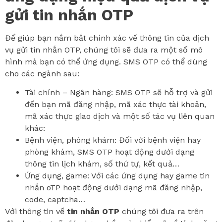
gửi tin nhắn OTP
Để giúp bạn nắm bắt chính xác về thông tin của dịch
vụ gửi tin nhắn OTP, chúng tôi sẽ đưa ra một số mô
hình mà bạn có thể ứng dụng. SMS OTP có thể dùng
cho các ngành sau:
Tài chính – Ngân hàng: SMS OTP sẽ hỗ trợ và gửi
đến bạn mã đăng nhập, mã xác thực tài khoản,
mã xác thực giao dịch và một số tác vụ liên quan
khác:
Bệnh viện, phòng khám: Đối với bệnh viện hay
phòng khám, SMS OTP hoạt động dưới dạng
thông tin lịch khám, số thứ tự, kết quả…
Ứng dụng, game: Với các ứng dụng hay game tin
nhắn oTP hoạt động dưới dạng mã đăng nhập,
code, captcha…
Với thông tin về
tin nhắn OTP
chúng tôi đưa ra trên