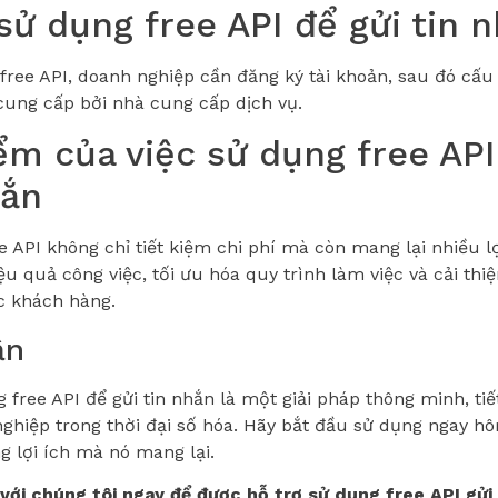
sử dụng free API để gửi tin 
free API, doanh nghiệp cần đăng ký tài khoản, sau đó cấu
ung cấp bởi nhà cung cấp dịch vụ.
ểm của việc sử dụng free API
hắn
e API không chỉ tiết kiệm chi phí mà còn mang lại nhiều l
ệu quả công việc, tối ưu hóa quy trình làm việc và cải thi
c khách hàng.
ận
g free API để gửi tin nhắn là một giải pháp thông minh, ti
ghiệp trong thời đại số hóa. Hãy bắt đầu sử dụng ngay h
 lợi ích mà nó mang lại.
 với chúng tôi ngay để được hỗ trợ sử dụng free API gửi 