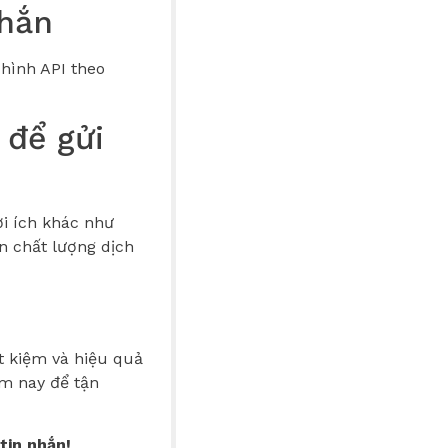
nhắn
 hình API theo
 để gửi
ợi ích khác như
ện chất lượng dịch
ết kiệm và hiệu quả
ôm nay để tận
tin nhắn!