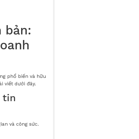
n bản:
Doanh
cùng phổ biến và hữu
i viết dưới đây.
 tin
ian và công sức.