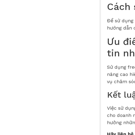
Cách 
Để sử dụng 
hướng dẫn c
Ưu đi
tin n
Sử dụng fre
nâng cao hi
vụ chăm só
Kết lu
Việc sử dụn
cho doanh n
hưởng những
Hãy liên hệ