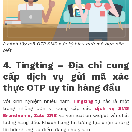
3 cách lấy mã OTP SMS cực kỳ hiệu quả mà bạn nên
biết
4. Tingting – Địa chỉ cung
cấp dịch vụ gửi mã xác
thực OTP uy tín hàng đầu
Với kinh nghiệm nhiều năm,
Tingting
tự hào là một
trong những đơn vị cung cấp các
dịch vụ SMS
Brandname
,
Zalo ZNS
và verification widget với chất
lượng hàng đầu. Khách hàng tin tưởng lựa chọn chúng
tôi bởi những ưu điểm đáng chú ý sau: