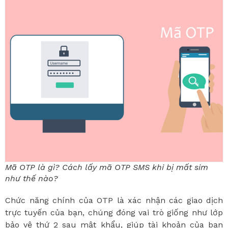
Mã OTP là gì? Cách lấy mã OTP SMS khi bị mất sim
như thế nào?
Chức năng chính của OTP là xác nhận các giao dịch
trực tuyến của bạn, chúng đóng vai trò giống như lớp
bảo vệ thứ 2 sau mật khẩu, giúp tài khoản của bạn