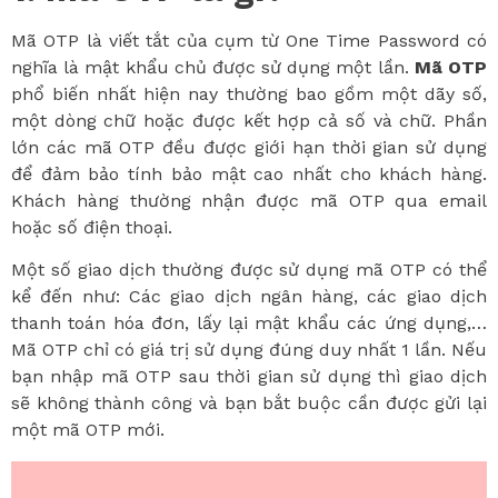
Mã OTP là viết tắt của cụm từ One Time Password có
nghĩa là mật khẩu chủ được sử dụng một lần.
Mã OTP
phổ biến nhất hiện nay thường bao gồm một dãy số,
một dòng chữ hoặc được kết hợp cả số và chữ. Phần
lớn các mã OTP đều được giới hạn thời gian sử dụng
để đảm bảo tính bảo mật cao nhất cho khách hàng.
Khách hàng thường nhận được mã OTP qua email
hoặc số điện thoại.
Một số giao dịch thường được sử dụng mã OTP có thể
kể đến như: Các giao dịch ngân hàng, các giao dịch
thanh toán hóa đơn, lấy lại mật khẩu các ứng dụng,…
Mã OTP chỉ có giá trị sử dụng đúng duy nhất 1 lần. Nếu
bạn nhập mã OTP sau thời gian sử dụng thì giao dịch
sẽ không thành công và bạn bắt buộc cần được gửi lại
một mã OTP mới.