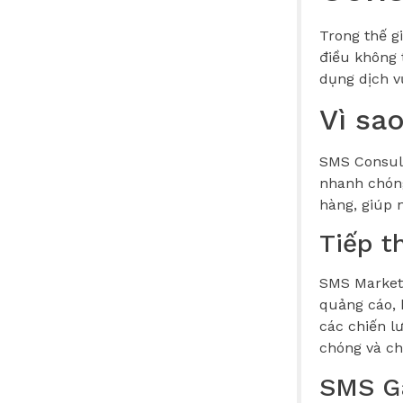
Trong thế g
điều không 
dụng dịch v
Vì sa
SMS Consult
nhanh chóng
hàng, giúp 
Tiếp t
SMS Marketi
quảng cáo, 
các chiến l
chóng và ch
SMS G