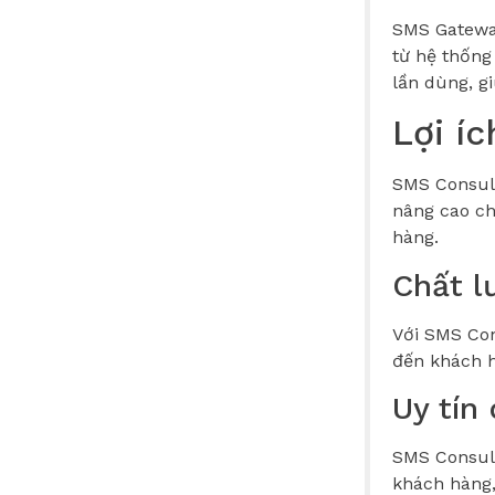
SMS Gateway
từ hệ thống
lần dùng, g
Lợi í
SMS Consult
nâng cao ch
hàng.
Chất l
Với SMS Con
đến khách h
Uy tín
SMS Consult
khách hàng,