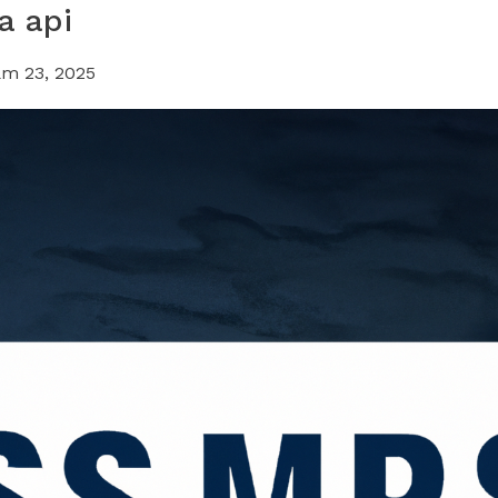
a api
m 23, 2025