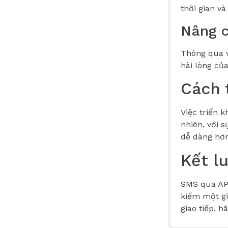
thời gian và
Nâng c
Thông qua v
hài lòng củ
Cách 
Việc triển k
nhiên, với 
dễ dàng hơn
Kết l
SMS qua API
kiếm một gi
giao tiếp, 