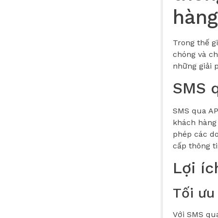
hàng
Trong thế g
chóng và ch
những giải 
SMS q
SMS qua API
khách hàng 
phép các do
cấp thông t
Lợi í
Tối ưu
Với SMS qua