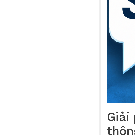
Giải
thôn