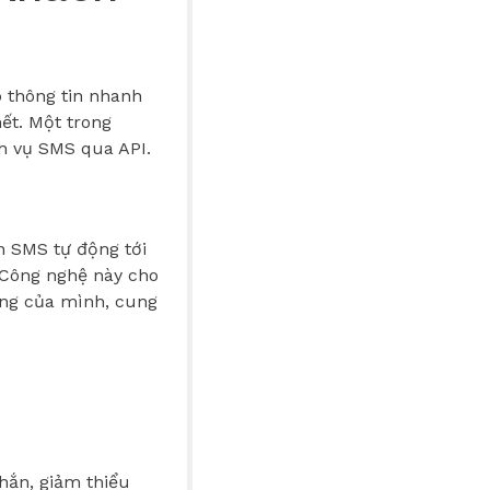
p thông tin nhanh
ết. Một trong
ch vụ SMS qua API.
n SMS tự động tới
 Công nghệ này cho
àng của mình, cung
hắn, giảm thiểu