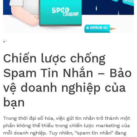
“`
Chiến lược chống
Spam Tin Nhắn – Bảo
vệ doanh nghiệp của
bạn
Trong thời đại số hóa, việc gửi tin nhắn trở thành một
phần không thể thiếu trong chiến lược marketing của
mỗi doanh nghiệp. Tuy nhiên, “spam tin nhắn” đang