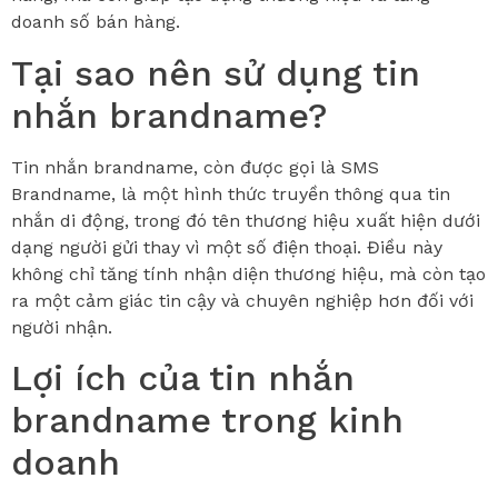
doanh số bán hàng.
Tại sao nên sử dụng tin
nhắn brandname?
Tin nhắn brandname, còn được gọi là SMS
Brandname, là một hình thức truyền thông qua tin
nhắn di động, trong đó tên thương hiệu xuất hiện dưới
dạng người gửi thay vì một số điện thoại. Điều này
không chỉ tăng tính nhận diện thương hiệu, mà còn tạo
ra một cảm giác tin cậy và chuyên nghiệp hơn đối với
người nhận.
Lợi ích của tin nhắn
brandname trong kinh
doanh