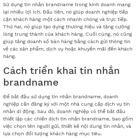
Sử dụng tin nhắn brandname trong kinh doanh mang
lại nhiều lợi ích. Đầu tiên, nó giúp doanh nghiệp tiếp
cận khách hàng một cách nhanh chóng và trực tiếp.
Thứ hai, nó giúp tạo dựng thương hiệu và tăng cường
lòng trung thành của khách hàng. Cuối cùng, nó cũng
giúp tăng doanh số bán hàng bằng cách gửi thông tin
về các sản phẩm, dịch vụ hoặc khuyến mãi đến khách
hàng.
Cách triển khai tin nhắn
brandname
Để bắt đầu sử dụng tin nhắn brandname, doanh
nghiệp cần đăng ký với một nhà cung cấp dịch vụ tin
nhắn di động. Sau đó, doanh nghiệp có thể bắt đầu
thiết lập các chiến dịch tin nhắn brandname, bao gồm
việc chọn tên người gửi, thiết kế nội dung tin nhắn, và
lựa chọn đối tượng khách hàng mục tiêu.